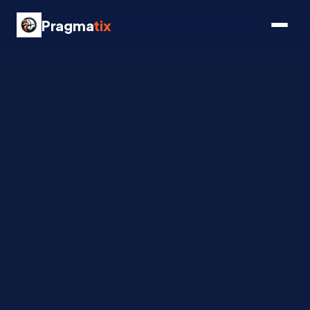
Pragma
tix